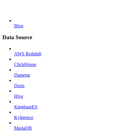
Blog
Data Source
AWS Redshift
ClickHouse
Dameng
Doris
Hive
KingbaseES
Kyligence
MariaDB