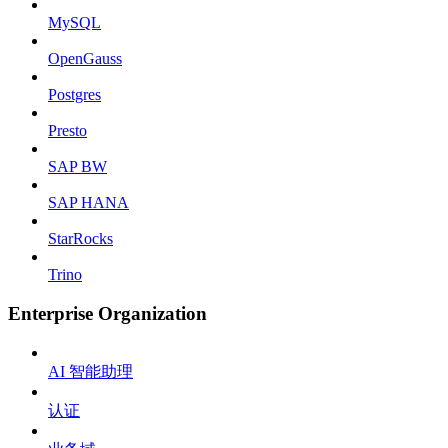
MySQL
OpenGauss
Postgres
Presto
SAP BW
SAP HANA
StarRocks
Trino
Enterprise Organization
AI 智能助理
认证