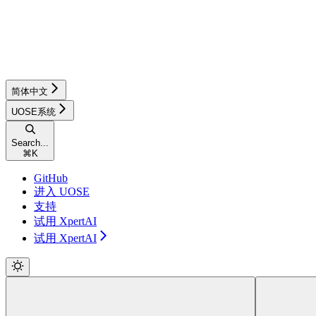
简体中文
UOSE系统
Search...
⌘
K
GitHub
进入 UOSE
支持
试用 XpertAI
试用 XpertAI