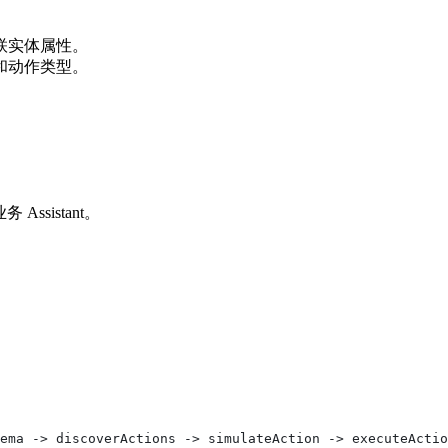
联实体属性。
和动作类型。
Assistant。
ema -> discoverActions -> simulateAction -> executeActio