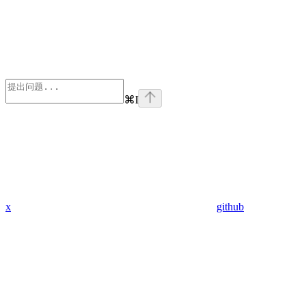
⌘
I
x
github