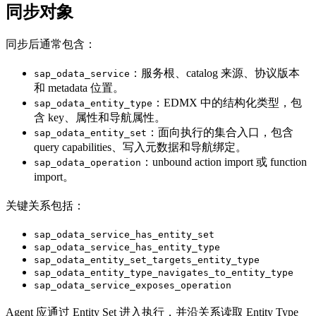
同步对象
同步后通常包含：
：服务根、catalog 来源、协议版本
sap_odata_service
和 metadata 位置。
：EDMX 中的结构化类型，包
sap_odata_entity_type
含 key、属性和导航属性。
：面向执行的集合入口，包含
sap_odata_entity_set
query capabilities、写入元数据和导航绑定。
：unbound action import 或 function
sap_odata_operation
import。
关键关系包括：
sap_odata_service_has_entity_set
sap_odata_service_has_entity_type
sap_odata_entity_set_targets_entity_type
sap_odata_entity_type_navigates_to_entity_type
sap_odata_service_exposes_operation
Agent 应通过 Entity Set 进入执行，并沿关系读取 Entity Type