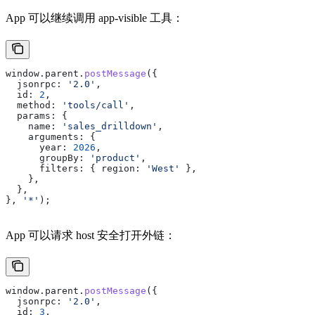
App 可以继续调用 app-visible 工具：
window
.
parent
.
postMessage
({
  jsonrpc:
 '2.0'
,
  id:
 2
,
  method:
 'tools/call'
,
  params:
 {
    name:
 'sales_drilldown'
,
    arguments:
 {
      year:
 2026
,
      groupBy:
 'product'
,
      filters:
 { 
region:
 'West'
 },
    },
  },
}, 
'*'
);
App 可以请求 host 安全打开外链：
window
.
parent
.
postMessage
({
  jsonrpc:
 '2.0'
,
  id:
 3
,