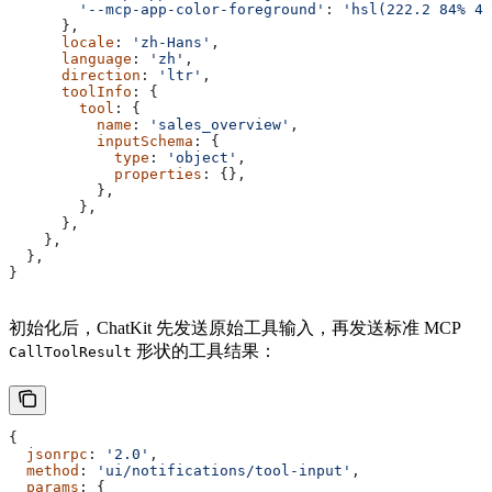
        '--mcp-app-color-foreground'
: 
'hsl(222.2 84% 4.
      },
      locale
: 
'zh-Hans'
,
      language
: 
'zh'
,
      direction
: 
'ltr'
,
      toolInfo
: {
        tool
: {
          name
: 
'sales_overview'
,
          inputSchema
: {
            type
: 
'object'
,
            properties
: {},
          },
        },
      },
    },
  },
}
初始化后，ChatKit 先发送原始工具输入，再发送标准 MCP
形状的工具结果：
CallToolResult
{
  jsonrpc
: 
'2.0'
,
  method
: 
'ui/notifications/tool-input'
,
  params
: {