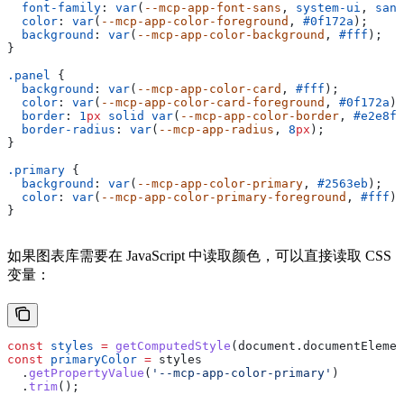
  font-family
: 
var
(
--mcp-app-font-sans
, 
system-ui
, 
sans
  color
: 
var
(
--mcp-app-color-foreground
, 
#0f172a
);
  background
: 
var
(
--mcp-app-color-background
, 
#fff
);
}
.panel
 {
  background
: 
var
(
--mcp-app-color-card
, 
#fff
);
  color
: 
var
(
--mcp-app-color-card-foreground
, 
#0f172a
);
  border
: 
1
px
 solid
 var
(
--mcp-app-color-border
, 
#e2e8f0
  border-radius
: 
var
(
--mcp-app-radius
, 
8
px
);
}
.primary
 {
  background
: 
var
(
--mcp-app-color-primary
, 
#2563eb
);
  color
: 
var
(
--mcp-app-color-primary-foreground
, 
#fff
);
}
如果图表库需要在 JavaScript 中读取颜色，可以直接读取 CSS
变量：
const
 styles
 =
 getComputedStyle
(
document
.
documentElemen
const
 primaryColor
 =
 styles
  .
getPropertyValue
(
'--mcp-app-color-primary'
)
  .
trim
();