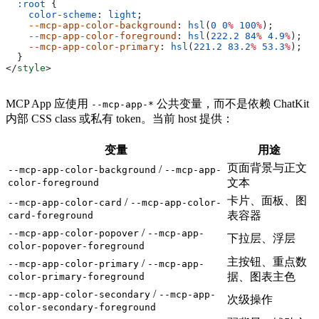
  :root
 {
    color-scheme
: 
light
;
    --mcp-app-color-background
: 
hsl
(
0
 0
%
 100
%
);
    --mcp-app-color-foreground
: 
hsl
(
222.2
 84
%
 4.9
%
);
    --mcp-app-color-primary
: 
hsl
(
221.2
 83.2
%
 53.3
%
);
  }
</
style
>
MCP App 应使用
公共变量，而不是依赖 ChatKit
--mcp-app-*
内部 CSS class 或私有 token。当前 host 提供：
变量
用途
页面背景与正文
/
--mcp-app-color-background
--mcp-app-
文本
color-foreground
卡片、面板、图
/
--mcp-app-color-card
--mcp-app-color-
表容器
card-foreground
/
--mcp-app-color-popover
--mcp-app-
下拉层、浮层
color-popover-foreground
主按钮、重点数
/
--mcp-app-color-primary
--mcp-app-
据、图表主色
color-primary-foreground
/
--mcp-app-color-secondary
--mcp-app-
次级操作
color-secondary-foreground