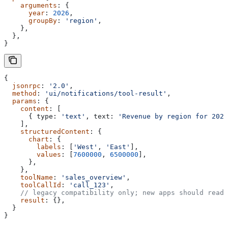
    arguments
: {
      year
: 
2026
,
      groupBy
: 
'region'
,
    },
  },
}
{
  jsonrpc
: 
'2.0'
,
  method
: 
'ui/notifications/tool-result'
,
  params
: {
    content
: [
      { 
type:
 'text'
, 
text:
 'Revenue by region for 2026
    ],
    structuredContent
: {
      chart
: {
        labels
: [
'West'
, 
'East'
],
        values
: [
7600000
, 
6500000
],
      },
    },
    toolName
: 
'sales_overview'
,
    toolCallId
: 
'call_123'
,
    // legacy compatibility only; new apps should read 
    result
: {},
  }
}