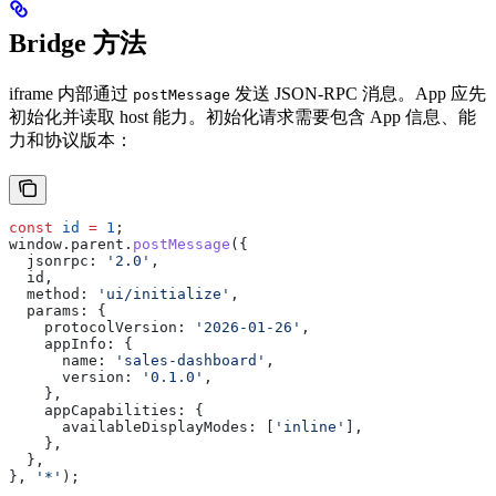
Bridge 方法
iframe 内部通过
发送 JSON-RPC 消息。App 应先
postMessage
初始化并读取 host 能力。初始化请求需要包含 App 信息、能
力和协议版本：
const
 id
 =
 1
;
window
.
parent
.
postMessage
({
  jsonrpc:
 '2.0'
,
  id
,
  method:
 'ui/initialize'
,
  params:
 {
    protocolVersion:
 '2026-01-26'
,
    appInfo:
 {
      name:
 'sales-dashboard'
,
      version:
 '0.1.0'
,
    },
    appCapabilities:
 {
      availableDisplayModes:
 [
'inline'
],
    },
  },
}, 
'*'
);