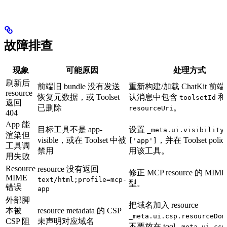
故障排查
现象
可能原因
处理方式
刷新后
前端旧 bundle 没有发送
重新构建/加载 ChatKit 前
resource
恢复元数据，或 Toolset
认消息中包含
和
toolsetId
返回
已删除
。
resourceUri
404
App 能
目标工具不是 app-
设置
_meta.ui.visibility
渲染但
visible，或在 Toolset 中被
，并在 Toolset poli
['app']
工具调
禁用
用该工具。
用失败
Resource
resource 没有返回
修正 MCP resource 的 MIM
MIME
text/html;profile=mcp-
型。
错误
app
外部脚
把域名加入 resource
本被
resource metadata 的 CSP
_meta.ui.csp.resourceDom
CSP 阻
未声明对应域名
不要放在 tool
_meta.ui.csp