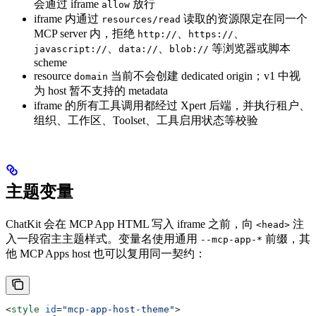
会通过 iframe
放行
allow
iframe 内通过
读取的资源限定在同一个
resources/read
MCP server 内，拒绝
、
、
http://
https://
、
、
等浏览器或脚本
javascript://
data://
blob://
scheme
resource
当前不会创建 dedicated origin；v1 中视
domain
为 host 暂不支持的 metadata
iframe 的所有工具调用都经过 Xpert 后端，并执行租户、
组织、工作区、Toolset、工具启用状态等校验
主题变量
ChatKit 会在 MCP App HTML 写入 iframe 之前，向
注
<head>
入一段宿主主题样式。变量名使用通用
前缀，其
--mcp-app-*
他 MCP Apps host 也可以复用同一契约：
<
style
 id
=
"mcp-app-host-theme"
>