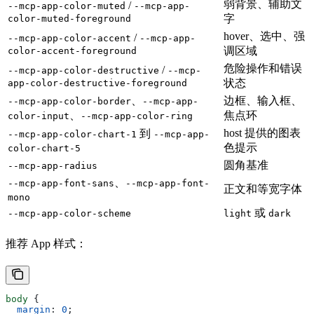
弱背景、辅助文
/
--mcp-app-color-muted
--mcp-app-
字
color-muted-foreground
hover、选中、强
/
--mcp-app-color-accent
--mcp-app-
调区域
color-accent-foreground
危险操作和错误
/
--mcp-app-color-destructive
--mcp-
状态
app-color-destructive-foreground
、
边框、输入框、
--mcp-app-color-border
--mcp-app-
、
焦点环
color-input
--mcp-app-color-ring
host 提供的图表
到
--mcp-app-color-chart-1
--mcp-app-
色提示
color-chart-5
圆角基准
--mcp-app-radius
、
--mcp-app-font-sans
--mcp-app-font-
正文和等宽字体
mono
或
--mcp-app-color-scheme
light
dark
推荐 App 样式：
body
 {
  margin
: 
0
;