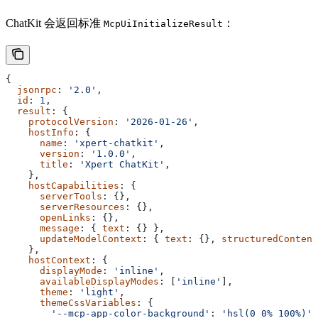
ChatKit 会返回标准
：
McpUiInitializeResult
{
  jsonrpc
: 
'2.0'
,
  id
: 
1
,
  result
: {
    protocolVersion
: 
'2026-01-26'
,
    hostInfo
: {
      name
: 
'xpert-chatkit'
,
      version
: 
'1.0.0'
,
      title
: 
'Xpert ChatKit'
,
    },
    hostCapabilities
: {
      serverTools
: {},
      serverResources
: {},
      openLinks
: {},
      message
: { 
text
: {} },
      updateModelContext
: { 
text
: {}, 
structuredContent
    },
    hostContext
: {
      displayMode
: 
'inline'
,
      availableDisplayModes
: [
'inline'
],
      theme
: 
'light'
,
      themeCssVariables
: {
        '--mcp-app-color-background'
: 
'hsl(0 0% 100%)'
,