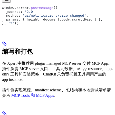
window
.
parent
.
postMessage
({
  jsonrpc:
 '2.0'
,
  method:
 'ui/notifications/size-changed'
,
  params:
 { 
height:
 document
.
body
.
scrollHeight
 },
}, 
'*'
);
编写和打包
在 Xpert 中推荐用 plugin-managed MCP server 交付 MCP App。
插件负责 MCP server 入口、工具元数据、
resource、app-
ui://
only 工具和安装策略；ChatKit 只负责托管工具调用产生的
app instance。
插件侧实现流程、manifest schema、包结构和本地测试清单请
参考
MCP Tools 和 MCP Apps
。