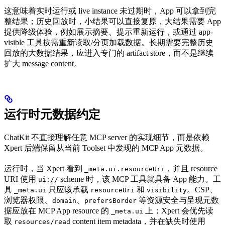
这意味着实时运行或 live instance 未过期时，App 可以拿到完
整结果；历史回放时，小结果可以直接复原，大结果需要 App
提供降级体验，例如展示摘要、提示重新运行，或通过 app-
visible 工具按需重新读取/分页加载数据。长期需要完整历史
回放的大数据结果，应进入专门的 artifact store，而不是继续
扩大 message content。
运行时元数据约定
ChatKit 不直接理解任意 MCP server 的实现细节，而是依赖
Xpert 后端保留从当前 Toolset 中发现的 MCP App 元数据。
运行时，当 Xpert 看到
，并且 resource
_meta.ui.resourceUri
URI 使用
scheme 时，该 MCP 工具就具备 App 能力。工
ui://
具
只应该承载
和
。CSP、
_meta.ui
resourceUri
visibility
浏览器权限、
、
等资源安全与呈现元数
domain
prefersBorder
据应放在 MCP App resource 的
上；Xpert 会优先读
_meta.ui
取
content item metadata，并在缺失时使用
resources/read