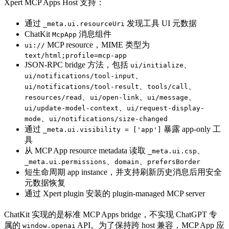
Xpert MCP Apps Host 支持：
通过
发现工具 UI 元数据
_meta.ui.resourceUri
ChatKit
消息组件
McpApp
MCP resource，MIME 类型为
ui://
text/html;profile=mcp-app
JSON-RPC bridge 方法，包括
、
ui/initialize
、
ui/notifications/tool-input
、
、
ui/notifications/tool-result
tools/call
、
、
、
resources/read
ui/open-link
ui/message
、
ui/update-model-context
ui/request-display-
、
mode
ui/notifications/size-changed
通过
暴露 app-only 工
_meta.ui.visibility = ['app']
具
从 MCP App resource metadata 读取
、
_meta.ui.csp
、
、
_meta.ui.permissions
domain
prefersBorder
短生命周期 app instance，并支持刷新历史消息后用安全
元数据恢复
通过 Xpert plugin 安装的 plugin-managed MCP server
ChatKit 实现的是标准 MCP Apps bridge，不实现 ChatGPT 专
属的
API。为了保持跨 host 兼容，MCP App 应
window.openai