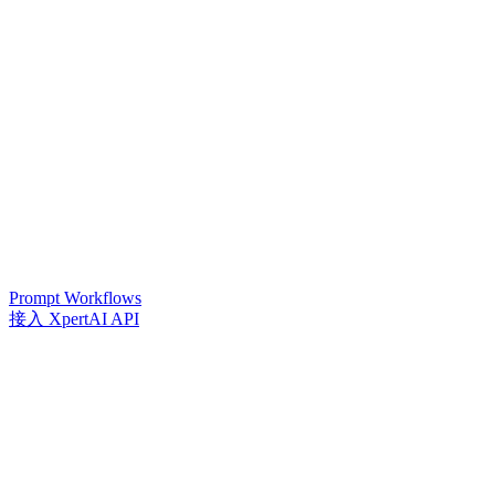
Prompt Workflows
接入 XpertAI API