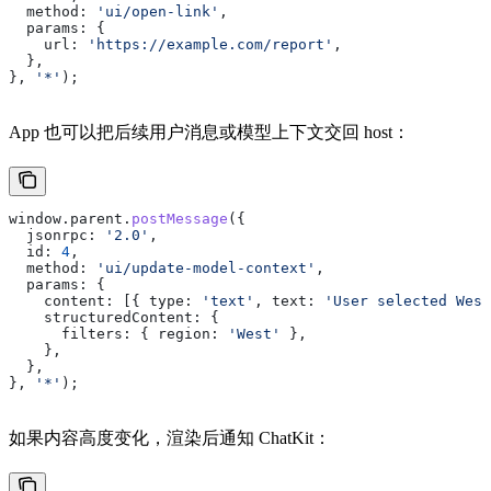
  method:
 'ui/open-link'
,
  params:
 {
    url:
 'https://example.com/report'
,
  },
}, 
'*'
);
App 也可以把后续用户消息或模型上下文交回 host：
window
.
parent
.
postMessage
({
  jsonrpc:
 '2.0'
,
  id:
 4
,
  method:
 'ui/update-model-context'
,
  params:
 {
    content:
 [{ 
type:
 'text'
, 
text:
 'User selected West
    structuredContent:
 {
      filters:
 { 
region:
 'West'
 },
    },
  },
}, 
'*'
);
如果内容高度变化，渲染后通知 ChatKit：