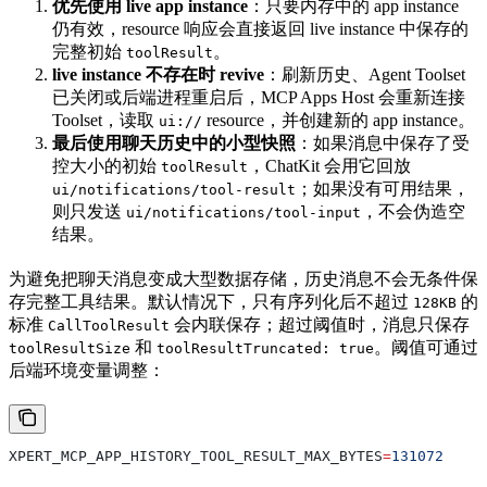
优先使用 live app instance
：只要内存中的 app instance
仍有效，resource 响应会直接返回 live instance 中保存的
完整初始
。
toolResult
live instance 不存在时 revive
：刷新历史、Agent Toolset
已关闭或后端进程重启后，MCP Apps Host 会重新连接
Toolset，读取
resource，并创建新的 app instance。
ui://
最后使用聊天历史中的小型快照
：如果消息中保存了受
控大小的初始
，ChatKit 会用它回放
toolResult
；如果没有可用结果，
ui/notifications/tool-result
则只发送
，不会伪造空
ui/notifications/tool-input
结果。
为避免把聊天消息变成大型数据存储，历史消息不会无条件保
存完整工具结果。默认情况下，只有序列化后不超过
的
128KB
标准
会内联保存；超过阈值时，消息只保存
CallToolResult
和
。阈值可通过
toolResultSize
toolResultTruncated: true
后端环境变量调整：
XPERT_MCP_APP_HISTORY_TOOL_RESULT_MAX_BYTES
=
131072