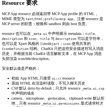
Resource 要求
MCP App resource 必须返回带 MCP App profile 的 HTML，
MIME 类型为
。注册 resource 是
text/html;profile=mcp-app
MCP server 的职责；校验和 sandbox 则由 host 负责。
resource 也可以在
中声明展示 metadata：
、
_meta.ui
title
和
。
与
可以是字符串，
description
icon
title
description
也可以是 Xpert 风格的
；
使用共享的
I18nObject
icon
结构。ChatKit 只把这些安全描述符写入消息
IconDefinition
历史，并根据当前 ChatKit 语言解析文本，在 MCP App 消息
头部渲染 icon/title/description。
安全默认值是严格的：
初始 App HTML 只接受
resource
ui://
原始 HTML 在渲染时读取，不写入聊天历史
CSP 默认 deny-by-default，只允许 resource
_meta.ui.csp
中声明的域名
camera、microphone、geolocation、clipboard-write 默认拒
绝，只有 resource
显式请求时才
_meta.ui.permissions