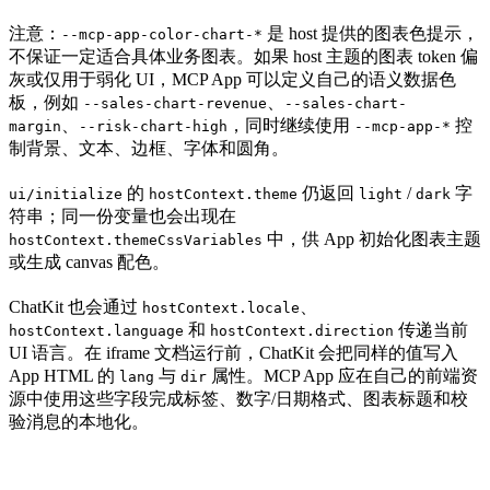
注意：
是 host 提供的图表色提示，
--mcp-app-color-chart-*
不保证一定适合具体业务图表。如果 host 主题的图表 token 偏
灰或仅用于弱化 UI，MCP App 可以定义自己的语义数据色
板，例如
、
--sales-chart-revenue
--sales-chart-
、
，同时继续使用
控
margin
--risk-chart-high
--mcp-app-*
制背景、文本、边框、字体和圆角。
的
仍返回
/
字
ui/initialize
hostContext.theme
light
dark
符串；同一份变量也会出现在
中，供 App 初始化图表主题
hostContext.themeCssVariables
或生成 canvas 配色。
ChatKit 也会通过
、
hostContext.locale
和
传递当前
hostContext.language
hostContext.direction
UI 语言。在 iframe 文档运行前，ChatKit 会把同样的值写入
App HTML 的
与
属性。MCP App 应在自己的前端资
lang
dir
源中使用这些字段完成标签、数字/日期格式、图表标题和校
验消息的本地化。