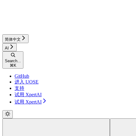
简体中文
AI
Search...
⌘
K
GitHub
进入 UOSE
支持
试用 XpertAI
试用 XpertAI