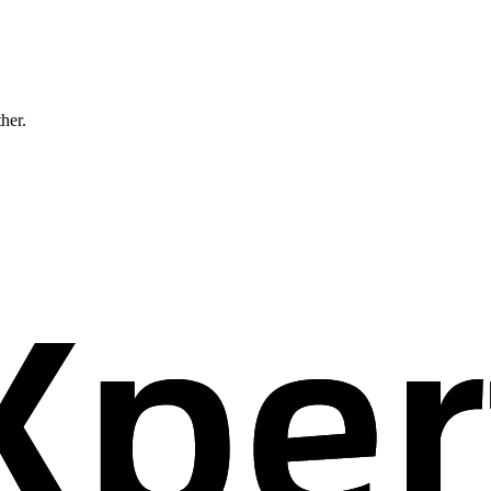
ther.