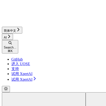
简体中文
AI
Search...
⌘
K
GitHub
进入 UOSE
支持
试用 XpertAI
试用 XpertAI