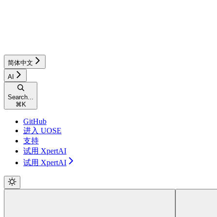
简体中文
AI
Search...
⌘
K
GitHub
进入 UOSE
支持
试用 XpertAI
试用 XpertAI