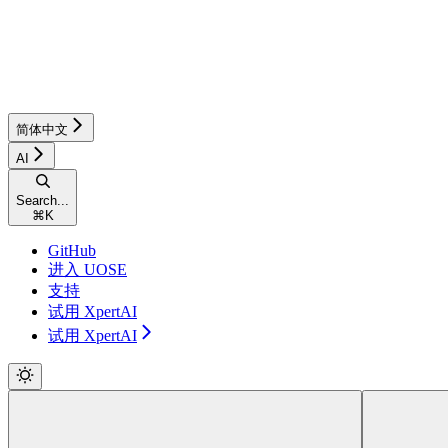
简体中文
AI
Search...
⌘
K
GitHub
进入 UOSE
支持
试用 XpertAI
试用 XpertAI