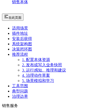
销售本体
在此页面
适用场景
插件地址
安装后获得
系统架构图
决策闭环图
推荐流程
1. 配置本体资源
2. 发布或写入业务快照
3. 运行感知、推理和建议
4. 治理动作草案
5. 场景模拟和学习
工具范围
典型问题
治理边界
销售服务