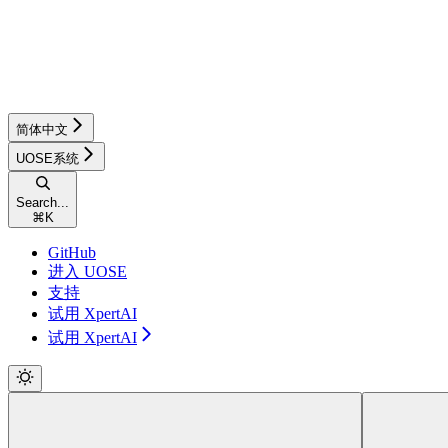
简体中文
UOSE系统
Search...
⌘
K
GitHub
进入 UOSE
支持
试用 XpertAI
试用 XpertAI